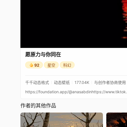
愿原力与你同在
92
星空
科幻
千千动态格式
动态壁纸
177.04K
与创作者协商使用
作者的其他作品