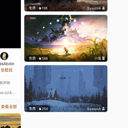
免费
198
Syxapuk
免费
588
小鬼
asAbdin
6 张壁纸
权声明
https://foundation.app/@anasabdinhttps://www.tiktok.com/@anasabdinhttps://www.patreon.com/AnasAbdinhttps://opensea.io/AnasAbdinhttps://www.instagram.com/anasabdin/https://twitter.com/AnasAbdinhttps://anasabdin.tumblr.com/https://www.facebook.com/anastronautgames/https://www.artstation.com/anasabdin
查看全部
免费
254
Syxapuk