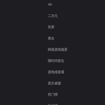
4K
二次元
风景
美女
网易游戏独家
随时间变化
游戏成就墙
音乐桌面
热门榜