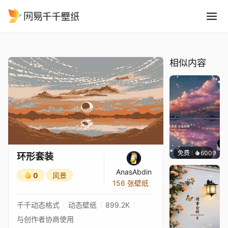
环形套装
精选
环形套装
相似内容
免费
6009
冰茶L
环形套装
AnasAbdin
0
风景
156 张壁纸
千千动态格式
动态壁纸
899.2K
与创作者协商使用