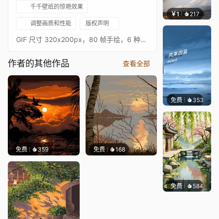
千千壁纸的惊艳效果
￥1
217
渔小小
调整画质和性能
版权声明
GIF 尺寸 320x200px，80 帧手绘，6 种颜色https://foundation.app/@anasabdinhttps://www.tiktok.com/@anasabdinhttps://www.patreon.com/AnasAbdinhttps://opensea.io/AnasAbdinhttps://www.instagram.com/anasabdin/https://twitter.com/AnasAbdinhttps://anasabdin.tumblr.com/https://www.facebook.com/anastronautgames/https://www.artstation.com/anasabdin
作者的其他作品
查看全部
免费
353
冰茶Ln
免费
359
免费
168
免费
584
渔小小