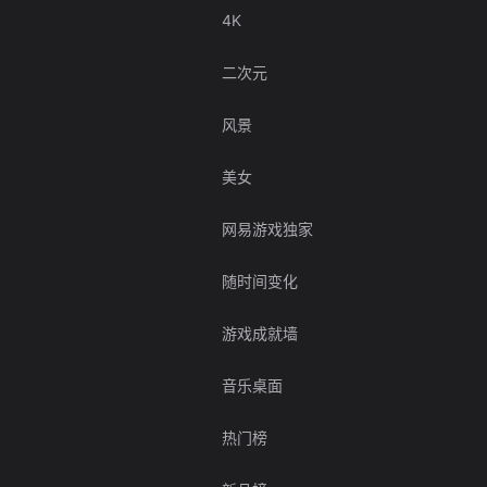
4K
二次元
风景
美女
网易游戏独家
随时间变化
游戏成就墙
音乐桌面
热门榜