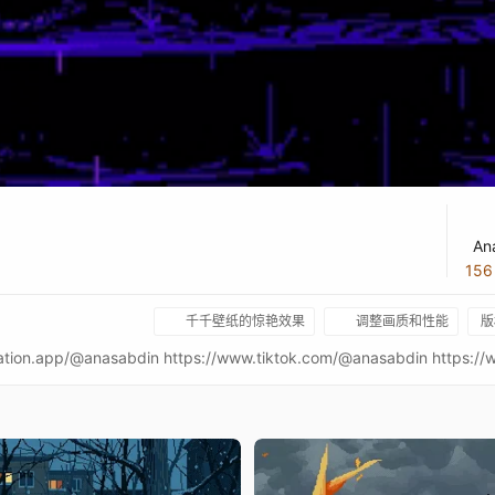
An
15
千千壁纸的惊艳效果
调整画质和性能
版