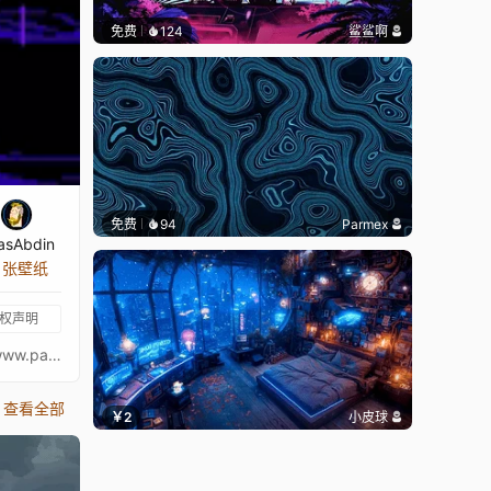
免费
124
鲨鲨啊
免费
94
Parmex
asAbdin
6 张壁纸
权声明
GIF 尺寸 320x200，40 帧手绘，4 种颜色 https://foundation.app/@anasabdin https://www.tiktok.com/@anasabdin https://www.patreon.com/AnasAbdin https://opensea.io/AnasAbdin https://www.instagram.com/anasabdin/ https://twitter.com/AnasAbdin https://anasabdin.tumblr.com/ https://www.facebook.com/anastronautgames/ https://www.artstation.com/anasabdin
查看全部
￥2
小皮球