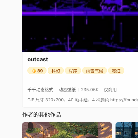
outcast
89
科幻
程序
雨雪气候
霓虹
千千动态格式
动态壁纸
235.05K
仅商用
作者的其他作品