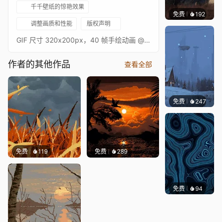
千千壁纸的惊艳效果
免费
192
Syxap
调整画质和性能
版权声明
GIF 尺寸 320x200px，40 帧手绘动画 @anasabdin
作者的其他作品
查看全部
免费
247
Syxap
免费
119
免费
289
免费
94
Parme