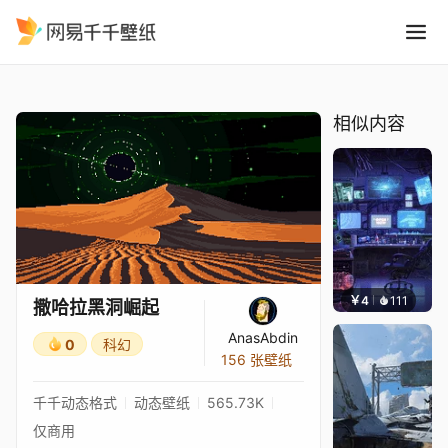
撒哈拉黑洞崛起
精选
撒哈拉黑洞崛起
相似内容
￥4
111
楚梦缘
撒哈拉黑洞崛起
AnasAbdin
0
科幻
156 张壁纸
千千动态格式
动态壁纸
565.73K
仅商用