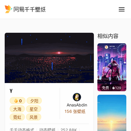
γ
精选
γ
相似内容
免费
129
鲨鲨啊
γ
0
夕阳
AnasAbdin
大海
星空
156 张壁纸
霓虹
风景
千千动态格式
动态壁纸
252.88K