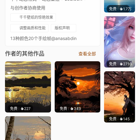
与创作者协商使用
免费
1.7万
Ruth
千千壁纸的惊艳效果
调整画质和性能
版权声明
13种颜色20个手绘帧@anasabdin
作者的其他作品
查看全部
免费
2710
豆子酱
免费
227
免费
349
免费
145
渔小小