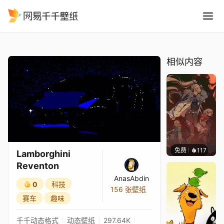
Lamborghini Reventon
精选
Lamborghini Reventon
相似内容
免费
117
Nesu
Lamborghini
Reventon
AnasAbdin
0
科技
156 张壁纸
赛车
趣味
千千动态格式
动态壁纸
297.64K