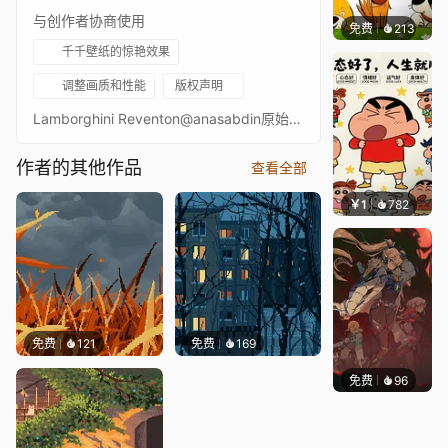
与创作者协商使用
免费
213
渔小小
千千壁纸的惊艳效果
调整画质和性能
版权声明
Lamborghini Reventon@anasabdin原始GIF尺寸320x20040手绘帧5种颜色
作者的其他作品
查看全部
￥1
782
渔小小
免费
121
免费
169
免费
96
Nesu