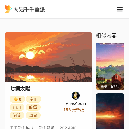
七個太陽
精选
七個太陽
相似内容
免费
754
鲨鲨啊
七個太陽
0
夕阳
AnasAbdin
山川
晚霞
156 张壁纸
河流
风景
千千动态格式
动态壁纸
282.49K