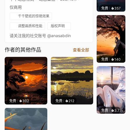
仅商用
免费
357
辰东壁
千千壁纸的惊艳效果
调整画质和性能
版权声明
请关注我的社交账号 @anasabdin
作者的其他作品
查看全部
免费
140
渔小小
免费
302
免费
212
免费
3.7万
豆子酱e