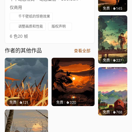
仅商用
免费
145
渔小小
千千壁纸的惊艳效果
调整画质和性能
版权声明
6 色20 帧
作者的其他作品
查看全部
免费
227
Max
免费
121
免费
320
免费
768
鲨鲨啊