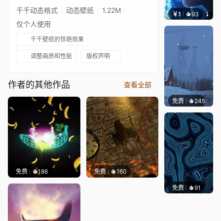
）
千千动态格式
动态壁纸
1.22M
￥1
93
叮叮当
仅个人使用
千千壁纸的惊艳效果
调整画质和性能
版权声明
作者的其他作品
查看全部
免费
245
Syxap
免费
186
免费
160
免费
91
Parme