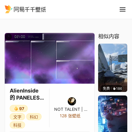
AlienInside 的 PANELES
精选
AlienInside 的 PANELES ORGANIZADORES [可定制]（西班牙语/ESPAÑOL）
相似内容
免费
186
Syxap
AlienInside
的 PANELES
ORGANIZAD
97
NOT TALENT | KirA
ORES [可定
128 张壁纸
文字
科幻
制]（西班牙
科技
语/ESPAÑOL