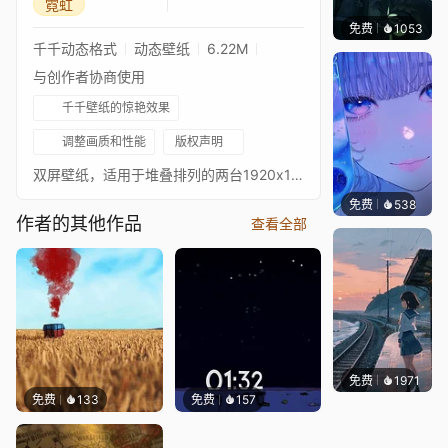
霓虹
免费
1053
辰东
千千动态格式
动态壁纸
6.22M
与创作者协商使用
千千壁纸的惊艳效果
调整画质和性能
版权声明
双屏壁纸，适用于堆叠排列的两台1920x1080显示器（上下排列）** 应 TYPHUN 要求制作 ** - 功能 - — 两种音频可视化效果及多种音频响应元素 — 可更改背景颜色 — 可在底部配置您的名字和表情符号 — 可启用/禁用时钟并更改颜色 — 默认启用视差效果（可关闭） — 火焰、镰刀、鸟类可关闭 祝您使用愉快！[www.paypal.com] [discord.gg]
免费
538
辰东壁
作者的其他作品
查看全部
免费
1971
辰东壁
免费
133
免费
157