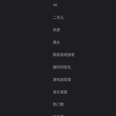
4K
二次元
风景
美女
网易游戏独家
随时间变化
游戏成就墙
音乐桌面
热门榜