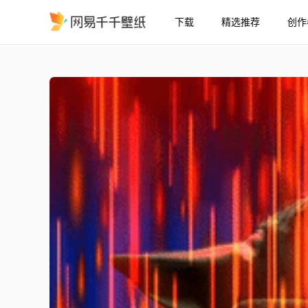
下载
精选推荐
创作
Grogu - 心境绝地或西斯/ 
精选
Grogu - 心境（绝地或西斯）/ 曼达洛人 - 星球大战 [2