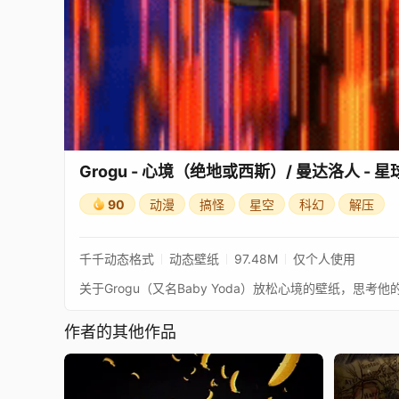
Grogu - 心境（绝地或西斯）/ 曼达洛人 - 星球大
90
动漫
搞怪
星空
科幻
解压
千千动态格式
动态壁纸
97.48M
仅个人使用
作者的其他作品