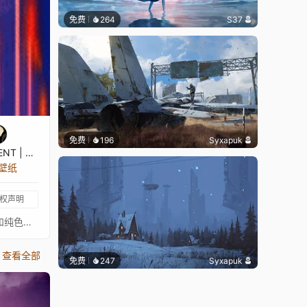
免费
264
S37
免费
196
Syxapuk
NOT TALENT | KirA
张壁纸
权声明
关于Grogu（又名Baby Yoda）放松心境的壁纸，思考他的原力。西斯还是绝地，这是关键。- 功能 - — 你可以在10种不同的背景和纯色或渐变色中选择 — 你可以设置背景模糊 — 你可以设置颜色粒子：青色代表绝地，红色代表西斯，或无 — 你还可以配置其他叠加效果 享受吧！音乐来自：https://www.youtube.com/watch?v=GJEb6jOM07sUNETE A NUESTRO DISCORD: [discord.gg]你可以支持我：[www.paypal.com]
查看全部
免费
247
Syxapuk