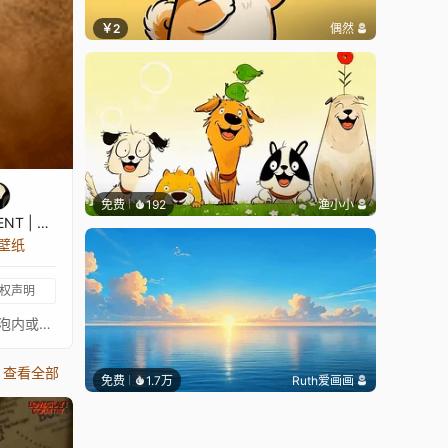
￥2
偶然
免费
192
渔小小
NOT TALENT | KirA
张壁纸
权声明
自己的照片合成与拼贴。一个小小的世界在灯泡内，海盗船被困在时间与空间中。希望你喜欢。- 特点 - - 两种音频可视化风格：灯泡内或背景中 - 你可以更改关于雨、风暴和船的一些特性 - 还有关于灯光和焦点的其他选项可切换 - 暗角、VHS和扫描线效果也可以调整 祝你玩得开心！[www.paypal.com] [discord.gg]
查看全部
免费
1.7万
Ruth爱画画