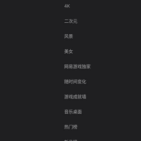
4K
二次元
风景
美女
网易游戏独家
随时间变化
游戏成就墙
音乐桌面
热门榜