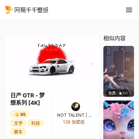
日产 GTR - 梦想系列 4K
精选
日产 GTR - 梦想系列 [4K]
相似内容
免费
111
Melon
日产 GTR - 梦
想系列 [4K]
95
NOT TALENT | KirA
128 张壁纸
文字
科技
赛车