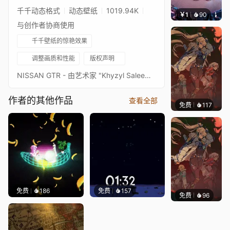
千千动态格式
动态壁纸
1019.94K
￥1
90
叮叮当
与创作者协商使用
千千壁纸的惊艳效果
调整画质和性能
版权声明
NISSAN GTR - 由艺术家 "Khyzyl Saleem" 渲染 系列的第一张 ;) 请欣赏！ -------------------------------------------------- 现附带西班牙语 (Español) 和英语的日期、星期和时钟 -------------------------------------------------- [www.paypal.com] [discord.gg]
作者的其他作品
查看全部
免费
117
Nesu
免费
186
免费
157
免费
96
Nesu