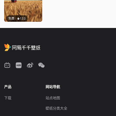
免费
133
产品
网站导航
下载
站点地图
壁纸分类大全