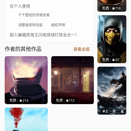
仅个人使用
免费
116
ender
千千壁纸的惊艳效果
调整画质和性能
版权声明
超人蝙蝠侠海王闪电侠绿灯侠全合一！
作者的其他作品
查看全部
免费
97
ender
免费
214
免费
112
￥2
景毅6688