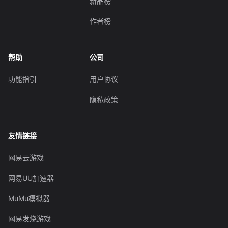
新品榜
作者榜
帮助
公司
功能指引
用户协议
隐私政策
友情链接
网易云游戏
网易UU加速器
MuMu模拟器
网易发烧游戏