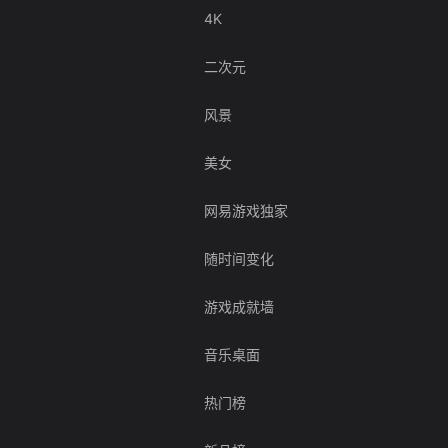
4K
二次元
风景
美女
网易游戏独家
随时间变化
游戏成就墙
音乐桌面
热门榜