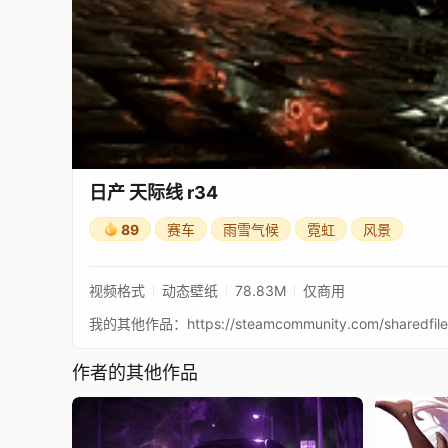
日产 天际线 r34
89
赛车
雨雪气候
霓虹
风景
视频格式
动态壁纸
78.83M
仅商用
我的其他作品：https://steamcommunity.com/sharedfiles/f
作者的其他作品