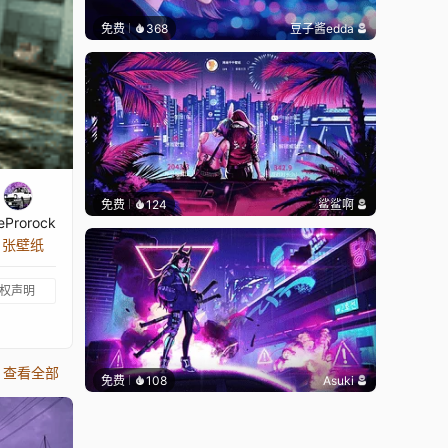
免费
368
豆子酱edda
免费
124
鲨鲨啊
eProrock
9 张壁纸
权声明
查看全部
免费
108
Asuki