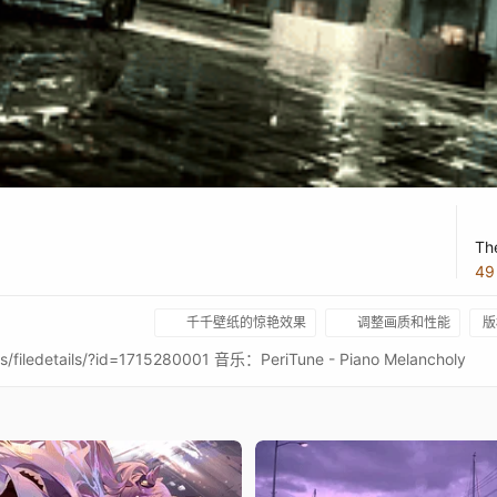
Th
4
千千壁纸的惊艳效果
调整画质和性能
版
iledetails/?id=1715280001 音乐：PeriTune - Piano Melancholy