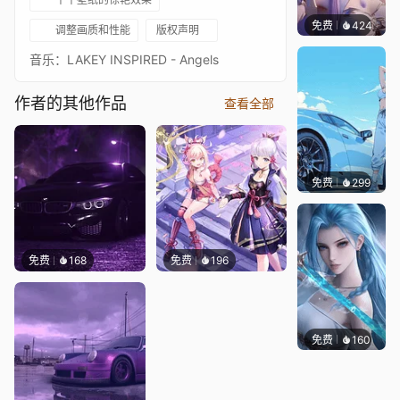
免费
424
好看壁
调整画质和性能
版权声明
音乐：LAKEY INSPIRED - Angels
作者的其他作品
查看全部
免费
299
Ado
免费
168
免费
196
免费
160
好看壁