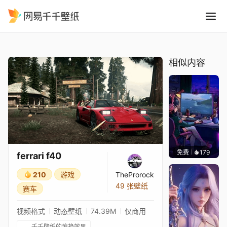
ferrari f40
精选
ferrari f40
相似内容
免费
179
𝑬𝒗𝒆𝑾𝒊𝒏
ferrari f40
210
游戏
TheProrock
49 张壁纸
赛车
视频格式
动态壁纸
74.39M
仅商用
千千壁纸的惊艳效果