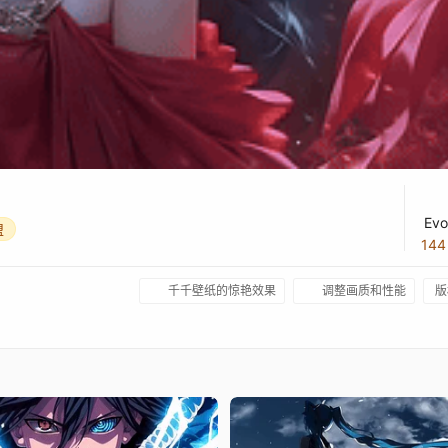
Evo
盟
14
千千壁纸的惊艳效果
调整画质和性能
版