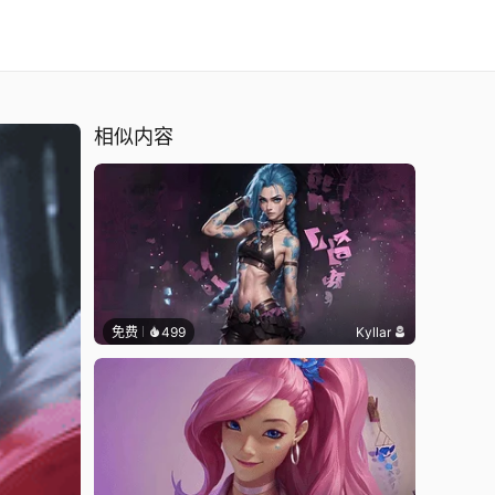
相似内容
免费
499
Kyllar