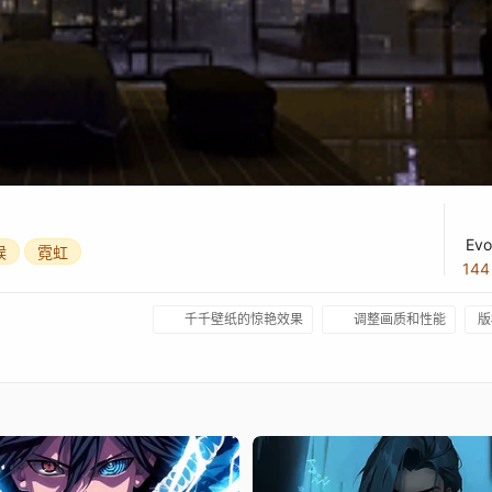
Evo
候
霓虹
14
千千壁纸的惊艳效果
调整画质和性能
版