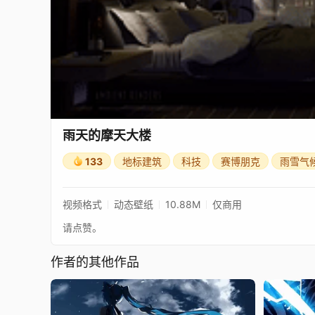
雨天的摩天大楼
133
地标建筑
科技
赛博朋克
雨雪气
视频格式
动态壁纸
10.88M
仅商用
请点赞。
作者的其他作品