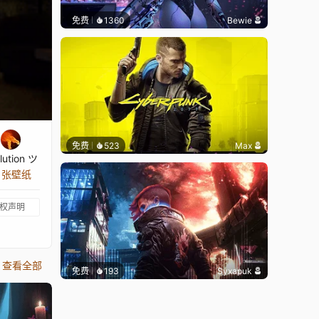
免费
1360
Bewie
免费
523
Max
lution ツ
4 张壁纸
权声明
查看全部
免费
193
Syxapuk