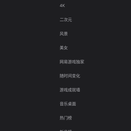
4K
二次元
风景
美女
网易游戏独家
随时间变化
游戏成就墙
音乐桌面
热门榜