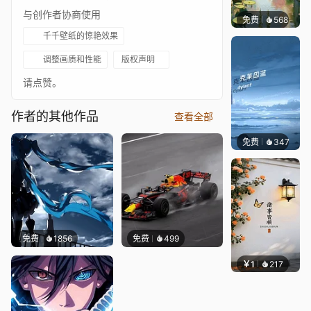
与创作者协商使用
免费
568
渔小小
千千壁纸的惊艳效果
调整画质和性能
版权声明
请点赞。
作者的其他作品
查看全部
免费
347
冰茶Ln
免费
1856
免费
499
￥1
217
渔小小