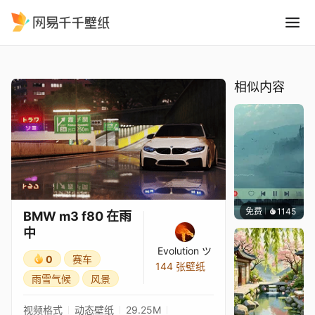
BMW m3 f80 在雨中
精选
BMW m3 f80 在雨中
相似内容
免费
1145
冰茶L
BMW m3 f80 在雨
中
Evolution ツ
0
赛车
144 张壁纸
雨雪气候
风景
视频格式
动态壁纸
29.25M