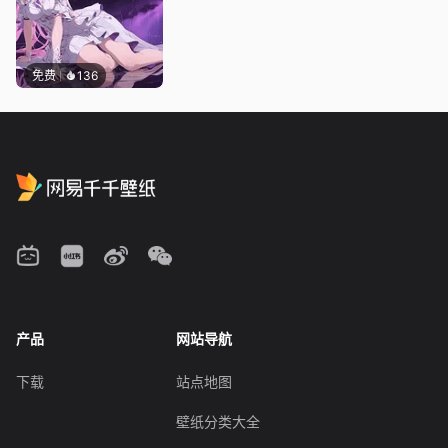
免费
136
产品
网站导航
下载
站点地图
壁纸分类大全