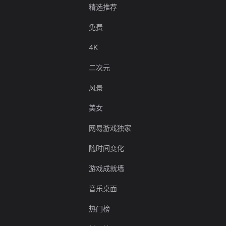
精选推荐
免费
4K
二次元
风景
美女
网易游戏独家
随时间变化
游戏成就墙
音乐桌面
热门榜