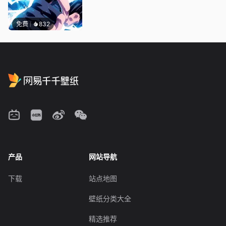
免费
832
产品
网站导航
下载
站点地图
壁纸分类大全
精选推荐