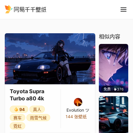
Toyota Supra Turbo a80 4k
精选
Toyota Supra Turbo a80 4k
相似内容
免费
376
豆子酱e
Toyota Supra
Turbo a80 4k
94
真人
Evolution ツ
144 张壁纸
赛车
雨雪气候
霓虹