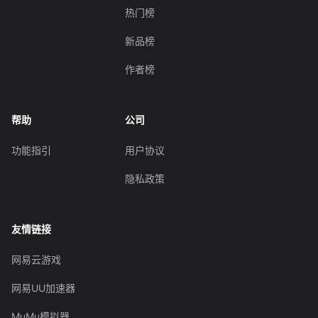
热门榜
新品榜
作者榜
帮助
公司
功能指引
用户协议
隐私政策
友情链接
网易云游戏
网易UU加速器
MuMu模拟器