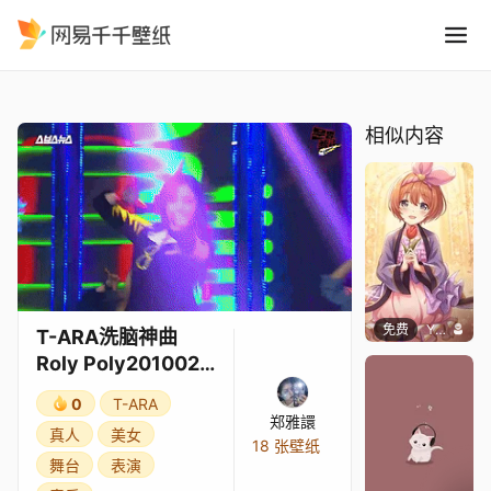
T-ARA洗脑神曲Roly Poly2
精选
T-ARA洗脑神曲Roly Poly201002高清舞台
相似内容
免费
YueZaychik
T-ARA洗脑神曲
Roly Poly201002
高清舞台
0
T-ARA
郑雅譞
真人
美女
18 张壁纸
舞台
表演