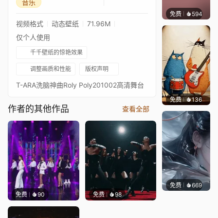
音乐
免费
594
Bewie
视频格式
动态壁纸
71.96M
仅个人使用
千千壁纸的惊艳效果
调整画质和性能
版权声明
T-ARA洗脑神曲Roly Poly201002高清舞台
免费
136
渔小小
作者的其他作品
查看全部
免费
669
星梦
免费
90
免费
98