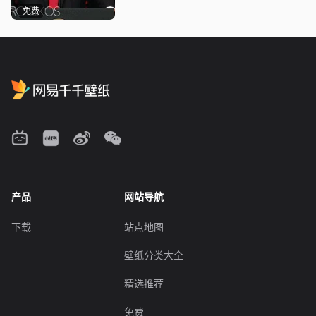
免费
产品
网站导航
下载
站点地图
壁纸分类大全
精选推荐
免费