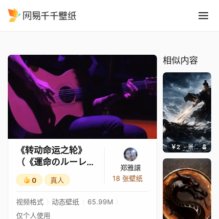
转动命运之轮運命のルーレッ
精选
《转动命运之轮》（《運命のルーレット廻して》）
相似内容
￥2
景毅6688
《转动命运之轮》
（《運命のルーレッ
郑雅譞
ト廻して》）
18 张壁纸
0
真人
视频格式
动态壁纸
65.99M
仅个人使用