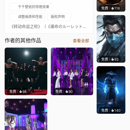
千千壁纸的惊艳效果
免费
116
ender
调整画质和性能
版权声明
《转动命运之轮》（《運命のルーレット廻して》）为ZARD的第25张单曲。在前作的基础上继续为动画演唱歌曲，自己第一次为《名侦探柯南》演唱歌曲。在2007年ZARD受欢迎单曲排行榜中，继续达到百万以上销量的3张作品之后，此曲获得第四名，到现在人气依然很高。此曲为织田哲郎离开being系以后ZARD的第一张单曲，也是栗林诚一郎在籍为ZARD写的最后作品。ZARD从1989年开始出道，91年2月推出第一张Single——[Goodbye My Loneline]，93年她以[白鸟丽子]的主题曲[不要认输]而成名，同年她的大碟[摇荡回忆]以193.8万张的佳绩成为销量冠军。在她出道的十年间，共推出28张Single和8张Ablum，12次成为ORICON的冠军，她的Single一共卖出了1707万张，是历代日本女歌手中当之无愧的NO.1。坂井泉水的声线真的就象泉水一样清新，她以情歌为主，但一般都节奏明快，充满活力。她写的歌词大多是鼓励人们去勇敢坚强的面对爱情和生活中的挫折，而不是哭泣与等待。与她的名气相反，Izumi本人“深居简出”，从不在电视或杂志中露面，甚至不开演唱会，就连FANS CLUB也是最近才成立，所以人们很少能了解到她的情况，甚至她的年龄。有一次她在便利店附近的录音棚录制她的新专辑，一时肚子饿，就和工作人员上街吃宵夜，正巧当时店里正在播她的歌，最可笑的是竟没有人认出这位穿着T恤牛仔、没有化妆的女孩。尽管如此，每当她推出唱片的时候，必然会引起轰动，从第六张Single开始均打入了ORICON的十大，这一点在女歌手中无人能及。她在用自己的歌和出色的成绩说明了一切。
作者的其他作品
查看全部
免费
93
Niara
免费
98
免费
90
免费
140
ender