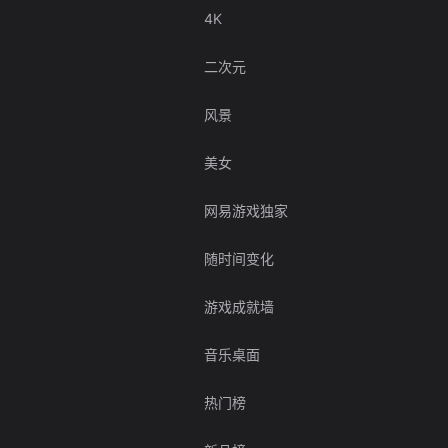
4K
二次元
风景
美女
网易游戏独家
随时间变化
游戏成就墙
音乐桌面
热门榜