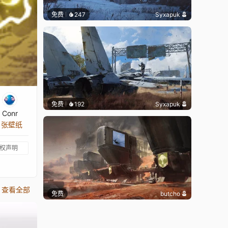
免费
247
Syxapuk
免费
192
Syxapuk
Conr
8 张壁纸
权声明
查看全部
免费
butcho