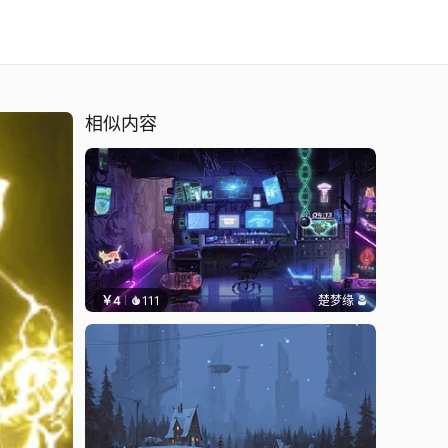
相似内容
￥4
111
楚梦缘