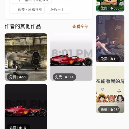
免费
688
渔小小
调整画质和性能
版权声明
作者的其他作品
查看全部
免费
111
Melon
免费
92
免费
114
免费
231
渔小小
免费
101