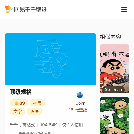
顶级规格
精选
顶级规格
相似内容
￥3
211
渔小小
顶级规格
89
护眼
Conr
18 张壁纸
文字
趣味
千千动态格式
194.84K
仅个人使用
千千壁纸的惊艳效果