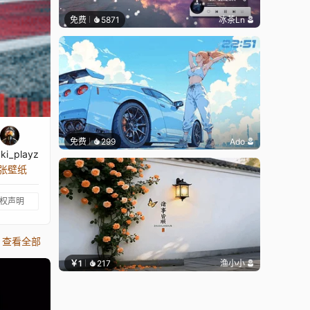
免费
5871
冰茶Ln
免费
299
Ado
ki_playz
 张壁纸
权声明
查看全部
￥1
217
渔小小