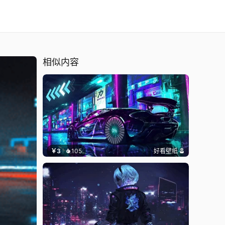
相似内容
￥3
105
好看壁纸