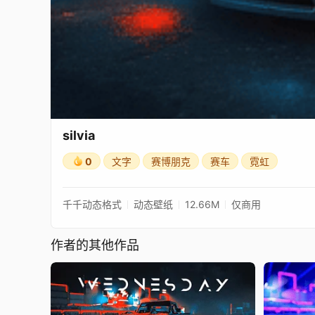
silvia
0
文字
赛博朋克
赛车
霓虹
千千动态格式
动态壁纸
12.66M
仅商用
作者的其他作品