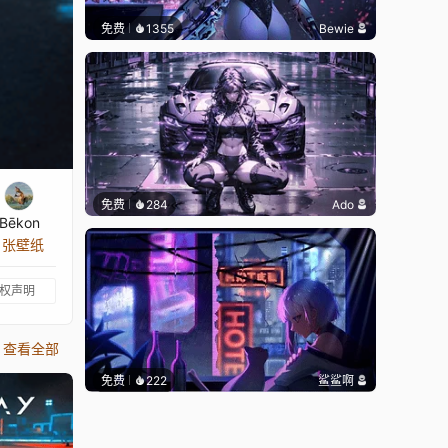
免费
1355
Bewie
免费
284
Ado
Bēkon
6 张壁纸
权声明
查看全部
免费
222
鲨鲨啊