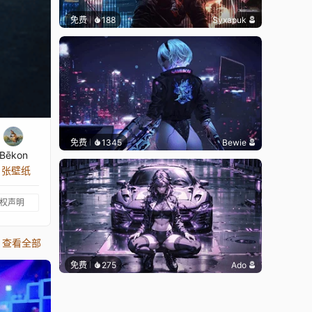
免费
188
Syxapuk
免费
1345
Bewie
Bēkon
6 张壁纸
权声明
查看全部
免费
275
Ado