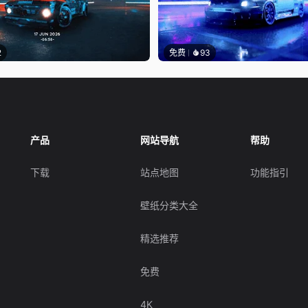
2
免费
93
产品
网站导航
帮助
下载
站点地图
功能指引
壁纸分类大全
精选推荐
免费
4K