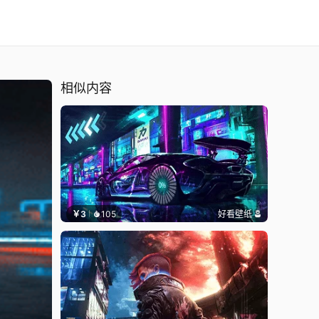
相似内容
￥3
105
好看壁纸