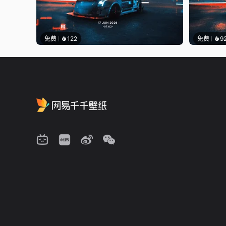
免费
122
免费
9