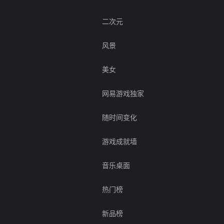
二次元
风景
美女
网易游戏独家
随时间变化
游戏成就墙
音乐桌面
热门榜
新品榜