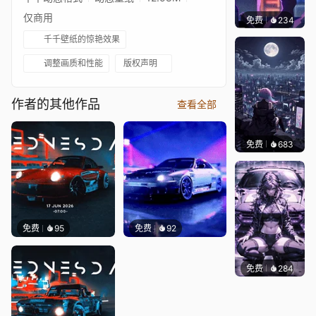
仅商用
免费
234
鲨鲨啊
千千壁纸的惊艳效果
调整画质和性能
版权声明
作者的其他作品
查看全部
免费
683
鲨鲨啊
免费
95
免费
92
免费
284
Ado