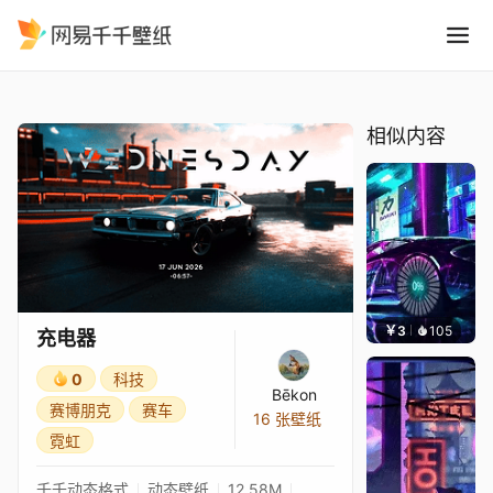
充电器
精选
充电器
相似内容
￥3
105
好看
充电器
0
科技
Bēkon
赛博朋克
赛车
16 张壁纸
霓虹
千千动态格式
动态壁纸
12.58M