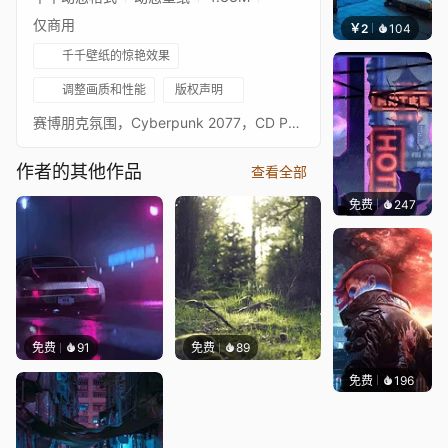
仅商用
￥2
104
小皮
千千壁纸的惊艳效果
调整画质和性能
版权声明
赛博朋克氛围，Cyberpunk 2077，CD Project Red，雨，2560x1440，2k
作者的其他作品
查看全部
免费
247
鲨鲨啊
免费
91
免费
89
免费
196
Syxap