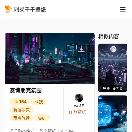
赛博朋克氛围
精选
赛博朋克氛围
相似内容
免费
710
鲨鲨啊
赛博朋克氛围
154
科技
wo1F
赛博朋克
11 张壁纸
雨雪气候
霓虹
千千动态格式
动态壁纸
4.33M