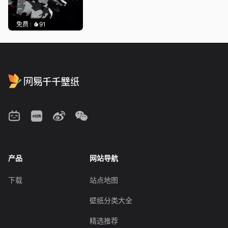
免费
91
产品
网站导航
下载
站点地图
壁纸分类大全
精选推荐