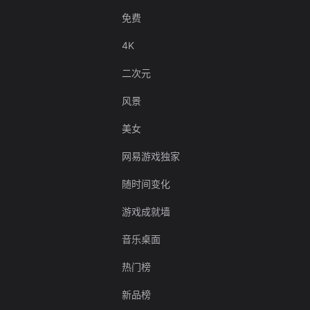
免费
4K
二次元
风景
美女
网易游戏独家
随时间变化
游戏成就墙
音乐桌面
热门榜
新品榜