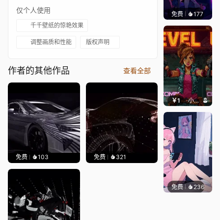
仅个人使用
免费
177
𝑬𝒗𝒆𝑾𝒊𝒏
千千壁纸的惊艳效果
调整画质和性能
版权声明
作者的其他作品
查看全部
￥1
小鹿子
免费
103
免费
321
免费
236
好看壁