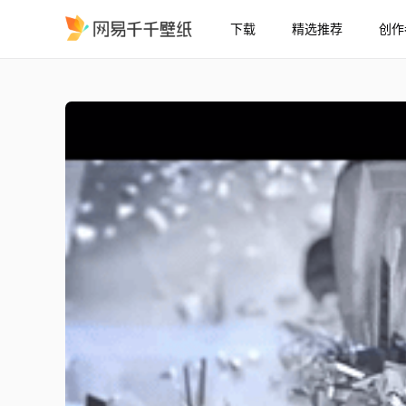
下载
精选推荐
创作
迈凯伦 12C 速度与激情：地
精选
迈凯伦 12C 速度与激情：地下狂飙 2012