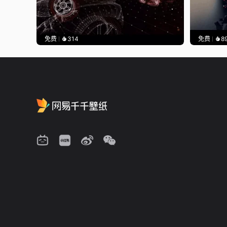
免费
314
免费
8