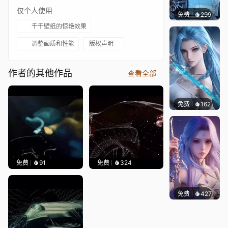
仅个人使用
免费
299
Ado
千千壁纸的惊艳效果
调整画质和性能
版权声明
作者的其他作品
查看全部
免费
162
好看壁
免费
91
免费
324
免费
427
好看壁