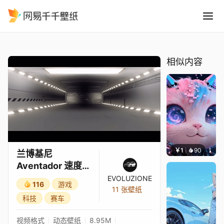
兰博基尼 Aventador 速度与激
精选
兰博基尼 Aventador 速度与激情 MW 2012
相似内容
￥1
90
叮叮当
兰博基尼
Aventador 速度与
激情 MW 2012
EVOLUZIONE
116
游戏
11 张壁纸
科技
赛车
视频格式
动态壁纸
8.95M