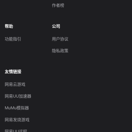
作者榜
帮助
公司
功能指引
用户协议
隐私政策
友情链接
网易云游戏
网易UU加速器
MuMu模拟器
网易发烧游戏
网易UU远程