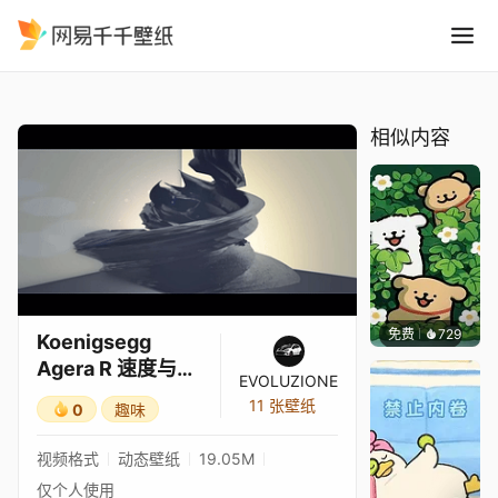
Koenigsegg Agera R 速
精选
Koenigsegg Agera R 速度与激情：地下狂飙 2012
相似内容
免费
729
渔小小
Koenigsegg
Agera R 速度与激
EVOLUZIONE
情：地下狂飙
11 张壁纸
0
趣味
2012
视频格式
动态壁纸
19.05M
仅个人使用