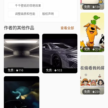
千千壁纸的惊艳效果
免费
136
渔小小
调整画质和性能
版权声明
作者的其他作品
查看全部
免费
209
渔小小
免费
116
免费
103
免费
235
渔小小