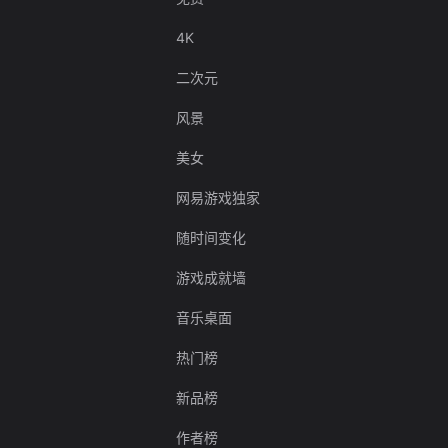
4K
二次元
风景
美女
网易游戏独家
随时间变化
游戏成就墙
音乐桌面
热门榜
新品榜
作者榜