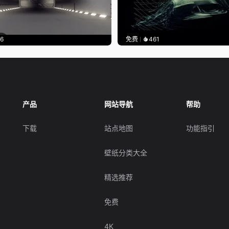
16
免费
461
产品
网站导航
帮助
下载
站点地图
功能指引
壁纸分类大全
精选推荐
免费
4K