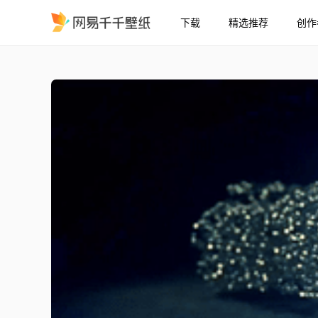
下载
精选推荐
创作
Hennessey Venom G
精选
Hennessey Venom GT Spyder 速度与激情：中途岛