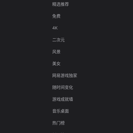
精选推荐
免费
4K
二次元
风景
美女
网易游戏独家
随时间变化
游戏成就墙
音乐桌面
热门榜