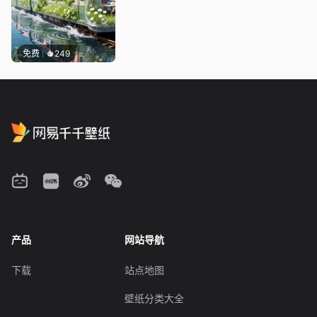
免费
249
产品
网站导航
下载
站点地图
壁纸分类大全