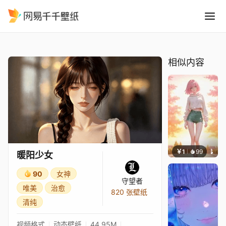
暖阳少女
精选
暖阳少女
相似内容
￥1
99
辰东壁
暖阳少女
90
女神
守望者
唯美
治愈
820 张壁纸
清纯
视频格式
动态壁纸
44.95M