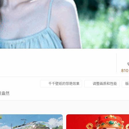
81
千千壁纸的惊艳效果
调整画质和性能
版
意盎然