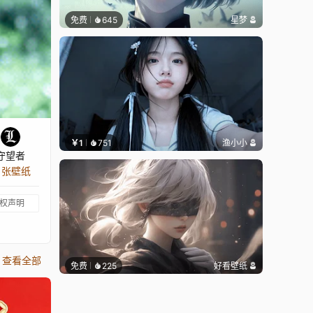
免费
645
星梦
￥1
751
渔小小
守望者
0 张壁纸
权声明
查看全部
免费
225
好看壁纸