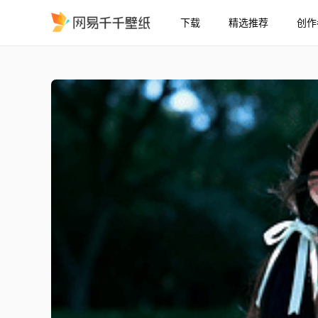
下载
精选推荐
创作
清新少女
精选
清新少女