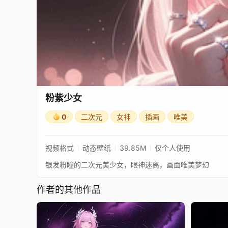
粉紫少女
0
二次元
女神
插画
唯美
视频格式
动态壁纸
39.85M
仅个人使用
银发粉瞳的二次元美少女，眼神迷离，画面唯美梦幻
作者的其他作品