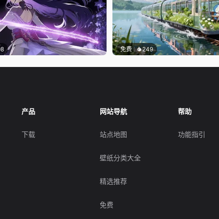
98
免费
249
产品
网站导航
帮助
下载
站点地图
功能指引
壁纸分类大全
精选推荐
免费