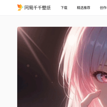
下载
精选推荐
创作
粉紫少女
精选
粉紫少女