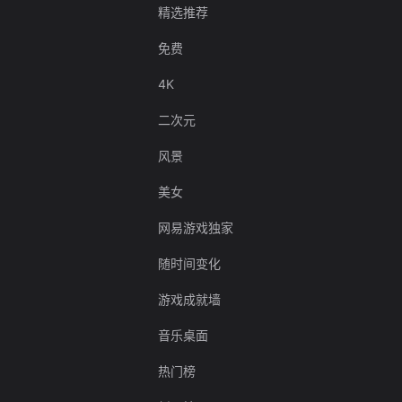
精选推荐
免费
4K
二次元
风景
美女
网易游戏独家
随时间变化
游戏成就墙
音乐桌面
热门榜