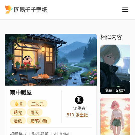
雨中暖屋
精选
雨中暖屋
相似内容
免费
807
辰东壁
雨中暖屋
0
二次元
守望者
萌宠
雨天
810 张壁纸
治愈
蜡笔小新
视频格式
动态壁纸
41.84M