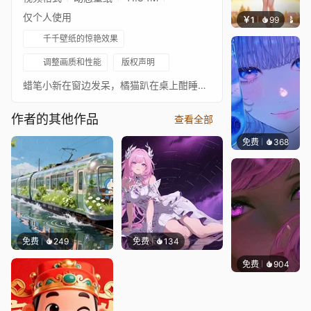
仅个人使用
￥1
99
辰东壁
千千壁纸的惊艳效果
调整画质和性能
版权声明
蜡笔小新在窗边发呆，橘猫趴在桌上酣睡，细雨轻洒，屋内暖光温馨
作者的其他作品
查看全部
免费
368
辰东壁
免费
249
免费
134
免费
904
辰东壁