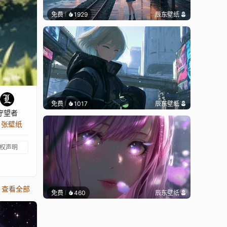
免费
1929
辰东壁纸
免费
1017
辰东壁纸
守望者
0 张壁纸
权声明
查看全部
免费
460
辰东壁纸