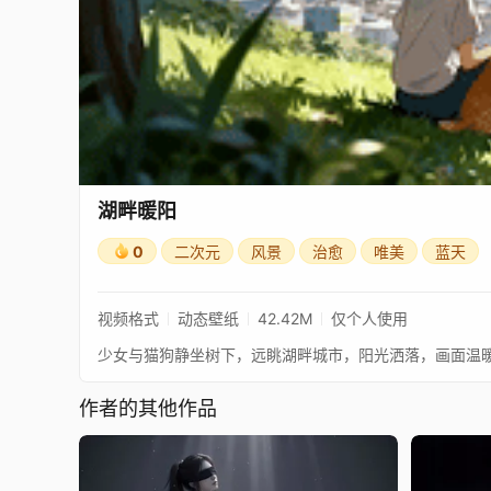
湖畔暖阳
0
二次元
风景
治愈
唯美
蓝天
视频格式
动态壁纸
42.42M
仅个人使用
少女与猫狗静坐树下，远眺湖畔城市，阳光洒落，画面温
作者的其他作品