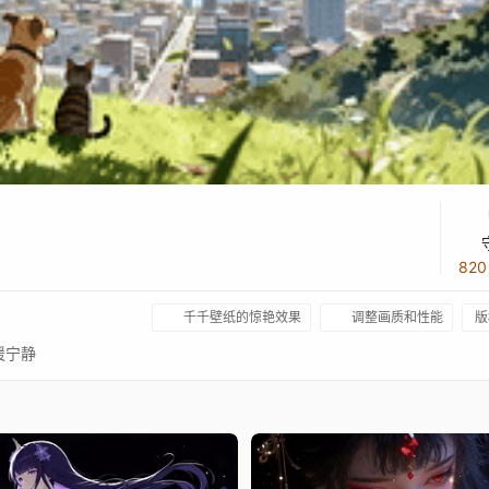
82
千千壁纸的惊艳效果
调整画质和性能
版
暖宁静