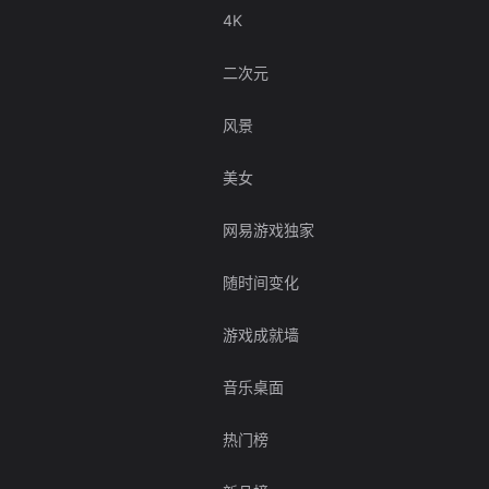
4K
二次元
风景
美女
网易游戏独家
随时间变化
游戏成就墙
音乐桌面
热门榜