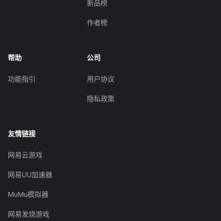
新品榜
作者榜
帮助
公司
功能指引
用户协议
隐私政策
友情链接
网易云游戏
网易UU加速器
MuMu模拟器
网易发烧游戏