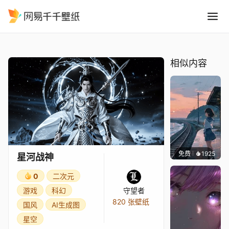
星河战神
精选
星河战神
相似内容
免费
1925
辰东壁
星河战神
0
二次元
游戏
科幻
守望者
820 张壁纸
国风
AI生成图
星空