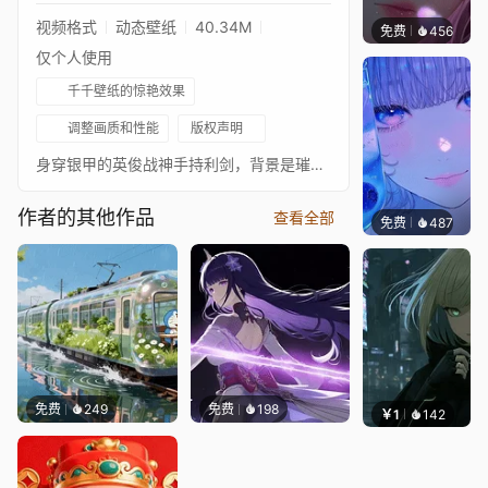
视频格式
动态壁纸
40.34M
免费
456
辰东壁
仅个人使用
千千壁纸的惊艳效果
调整画质和性能
版权声明
身穿银甲的英俊战神手持利剑，背景是璀璨的星空与神秘的符文光轮
作者的其他作品
查看全部
免费
487
辰东壁
免费
249
免费
198
￥1
142
辰东壁