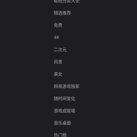
壁纸分类大全
精选推荐
免费
4K
二次元
风景
美女
网易游戏独家
随时间变化
游戏成就墙
音乐桌面
热门榜