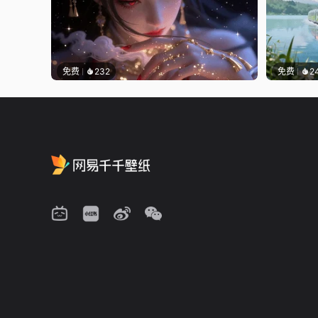
免费
232
免费
2