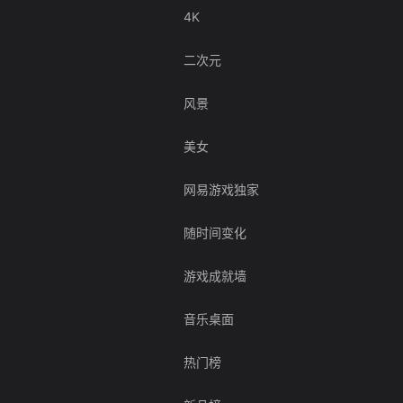
4K
二次元
风景
美女
网易游戏独家
随时间变化
游戏成就墙
音乐桌面
热门榜