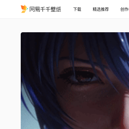
下载
精选推荐
创作
蓝发少女
精选
蓝发少女