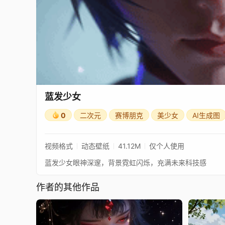
蓝发少女
0
二次元
赛博朋克
美少女
AI生成图
视频格式
动态壁纸
41.12M
仅个人使用
蓝发少女眼神深邃，背景霓虹闪烁，充满未来科技感
作者的其他作品