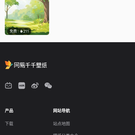
免费
211
产品
网站导航
下载
站点地图