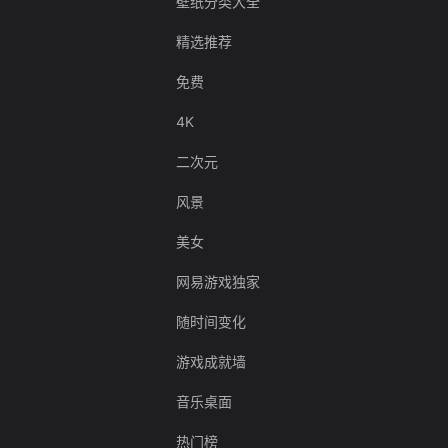
壁纸分类大全
精选推荐
免费
4K
二次元
风景
美女
网易游戏独家
随时间变化
游戏成就墙
音乐桌面
热门榜