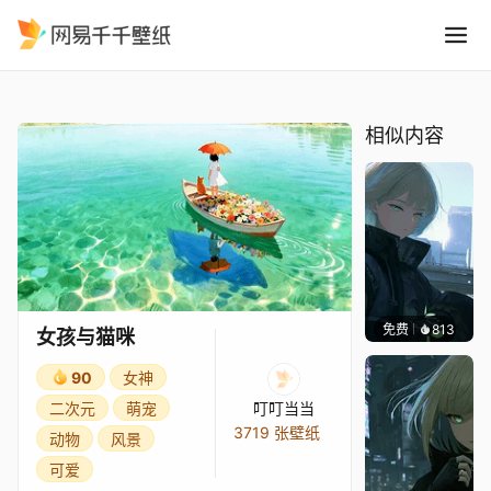
女孩与猫咪
精选
女孩与猫咪
相似内容
免费
813
辰东壁
女孩与猫咪
90
女神
二次元
萌宠
叮叮当当
3719 张壁纸
动物
风景
可爱