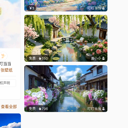
￥1
叮叮当当
免费
550
渔小小
叮当当
9 张壁纸
权声明
查看全部
免费
796
叮叮当当