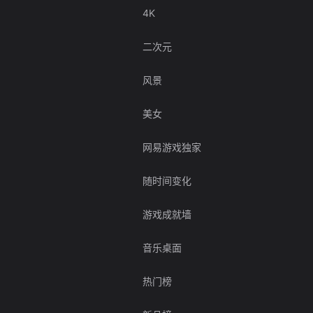
4K
二次元
风景
美女
网易游戏独家
随时间变化
游戏成就墙
音乐桌面
热门榜